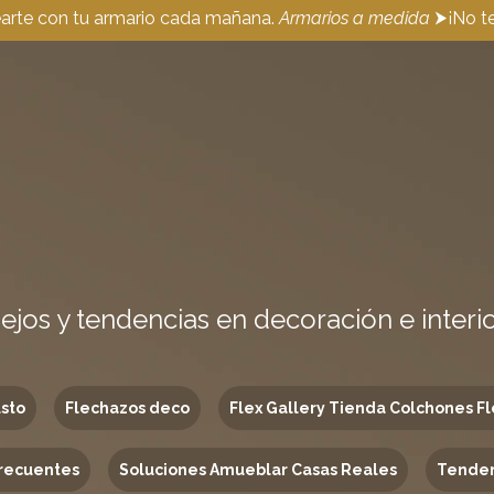
earte con tu armario cada mañana.
Armarios a medida
⮞¡No te
ejos y tendencias en decoración e interi
usto
Flechazos deco
Flex Gallery Tienda Colchones Fl
recuentes
Soluciones Amueblar Casas Reales
Tenden