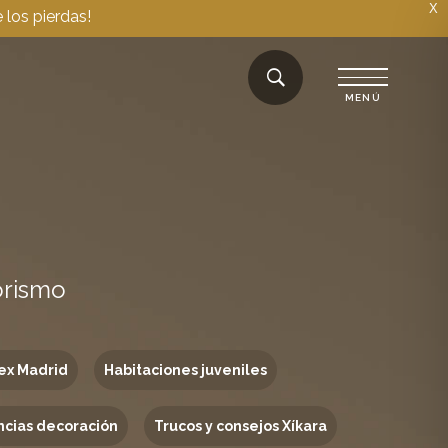
X
 los pierdas!
orismo
ex Madrid
Habitaciones juveniles
cias decoración
Trucos y consejos Xíkara