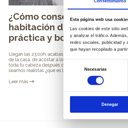
Consentimiento
¿Cómo conseguir una
Esta página web usa cookie
habitación de matrimonio
Las cookies de este sitio we
práctica y bonita?
y analizar el tráfico. Ademá
redes sociales, publicidad y
que hayan recopilado a parti
Llegan las 23:00h, acabas de terminar todas las tareas
de la casa, de acostar a los niños y de poner en orden
Selección
toda tu cabeza después de un largo día de trabajo. Y
Necesarias
de
seamos realistas ¿qué es lo que...
consentimiento
Leer más
Denegar