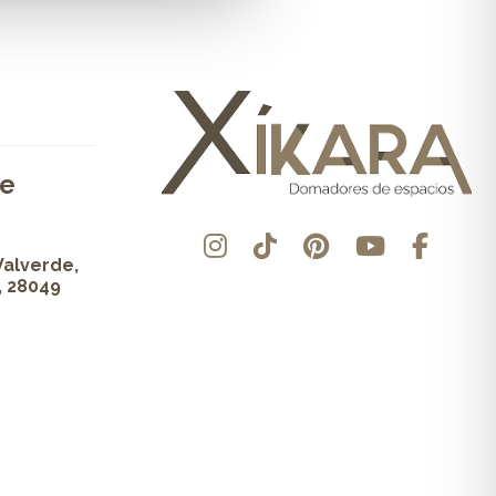
de
Valverde,
, 28049