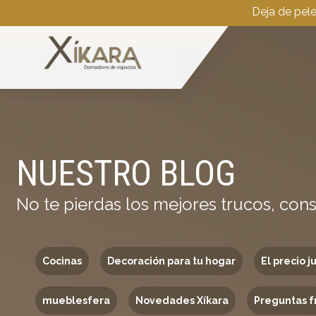
Deja de pel
NUESTRO BLOG
No te pierdas los mejores trucos, cons
Cocinas
Decoración para tu hogar
El precio j
mueblesfera
Novedades Xíkara
Preguntas f