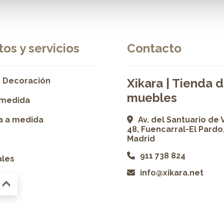
os y servicios
Contacto
 Decoración
Xikara | Tienda 
muebles
 medida
ía a medida
Av. del Santuario de 
48, Fuencarral-El Pardo
Madrid
911 738 824
ales
info@xikara.net