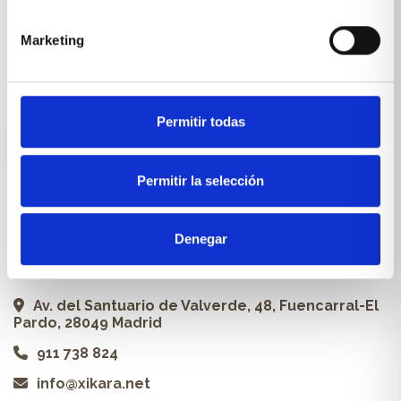
Carpintería a medida
Marketing
Proyectos
Profesionales
Permitir todas
ES
Permitir la selección
Contacto
Denegar
Xikara | Tienda de muebles
Av. del Santuario de Valverde, 48, Fuencarral-El
Pardo, 28049 Madrid
911 738 824
info@xikara.net