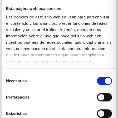
Esta página web usa cookies
Sobre Xíkara
Las cookies de este sitio web se usan para personalizar
el contenido y los anuncios, ofrecer funciones de redes
sociales y analizar el tráfico. Además, compartimos
Inicio
información sobre el uso que haga del sitio web con
Blog
nuestros partners de redes sociales, publicidad y análisis
web, quienes pueden combinarla con otra información
Reseñas Google
que les haya proporcionado o que hayan recopilado a
partir del uso que haya hecho de sus servicios.
SOLICITA UNA CITA
Condiciones de venta
Selección
Necesarias
de
Productos y servicios
consentimiento
Preferencias
Muebles & Decoración
Estadística
Cocinas a medida