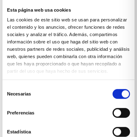
Esta página web usa cookies
Sobre Xíkara
Las cookies de este sitio web se usan para personalizar
el contenido y los anuncios, ofrecer funciones de redes
sociales y analizar el tráfico. Además, compartimos
Inicio
información sobre el uso que haga del sitio web con
Blog
nuestros partners de redes sociales, publicidad y análisis
web, quienes pueden combinarla con otra información
Reseñas Google
que les haya proporcionado o que hayan recopilado a
partir del uso que haya hecho de sus servicios.
SOLICITA UNA CITA
Condiciones de venta
Selección
Necesarias
de
Productos y servicios
consentimiento
Preferencias
Muebles & Decoración
Estadística
Cocinas a medida