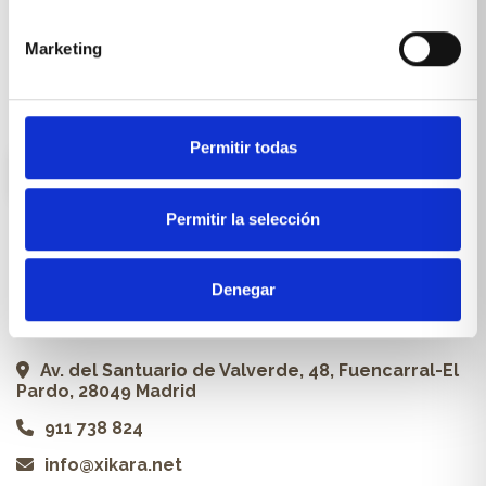
Carpintería a medida
Marketing
Proyectos
Profesionales
Permitir todas
ES
Permitir la selección
Contacto
Denegar
Xikara | Tienda de muebles
Av. del Santuario de Valverde, 48, Fuencarral-El
Pardo, 28049 Madrid
911 738 824
info@xikara.net