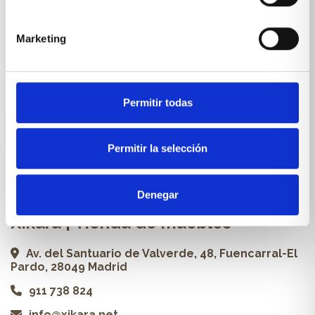
Cocinas a medida
Carpintería a medida
Marketing
Proyectos
Profesionales
Permitir todas
ES
Permitir la selección
Contacto
Denegar
Xikara | Tienda de muebles
Av. del Santuario de Valverde, 48, Fuencarral-El
Pardo, 28049 Madrid
911 738 824
info@xikara.net