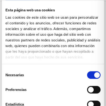
Esta página web usa cookies
Sobre Xíkara
Las cookies de este sitio web se usan para personalizar
el contenido y los anuncios, ofrecer funciones de redes
sociales y analizar el tráfico. Además, compartimos
Inicio
información sobre el uso que haga del sitio web con
nuestros partners de redes sociales, publicidad y análisis
Blog
web, quienes pueden combinarla con otra información
que les haya proporcionado o que hayan recopilado a
Reseñas Google
partir del uso que haya hecho de sus servicios.
SOLICITA UNA CITA
Condiciones de venta
Selección
Necesarias
de
consentimiento
Productos y servicios
Preferencias
Muebles & Decoración
Estadística