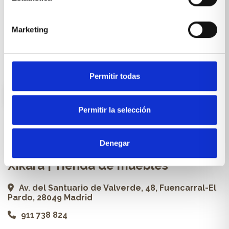
Cocinas a medida
Carpintería a medida
Marketing
Proyectos
Profesionales
Permitir todas
ES
Permitir la selección
Contacto
Denegar
Xikara | Tienda de muebles
Av. del Santuario de Valverde, 48, Fuencarral-El
Pardo, 28049 Madrid
911 738 824