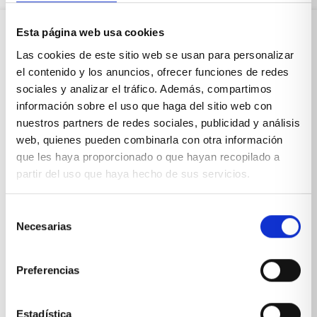
Esta página web usa cookies
Sobre Xíkara
Las cookies de este sitio web se usan para personalizar
el contenido y los anuncios, ofrecer funciones de redes
sociales y analizar el tráfico. Además, compartimos
Inicio
información sobre el uso que haga del sitio web con
nuestros partners de redes sociales, publicidad y análisis
Blog
web, quienes pueden combinarla con otra información
que les haya proporcionado o que hayan recopilado a
Reseñas Google
partir del uso que haya hecho de sus servicios.
SOLICITA UNA CITA
Selección
Condiciones de venta
Necesarias
de
consentimiento
Productos y servicios
Preferencias
Muebles & Decoración
Estadística