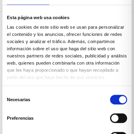
Esta página web usa cookies
Las cookies de este sitio web se usan para personalizar
Sobre Xíkara
el contenido y los anuncios, ofrecer funciones de redes
sociales y analizar el tráfico. Además, compartimos
información sobre el uso que haga del sitio web con
Inicio
nuestros partners de redes sociales, publicidad y análisis
web, quienes pueden combinarla con otra información
Blog
que les haya proporcionado o que hayan recopilado a
Reseñas Google
partir del uso que haya hecho de sus servicios.
SOLICITA UNA CITA
Selección
Condiciones de venta
Necesarias
de
consentimiento
Productos y servicios
Preferencias