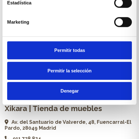
Muebles & Decoración
Estadística
Cocinas a medida
Marketing
Carpintería a medida
Proyectos
Profesionales
Permitir todas
ES
Permitir la selección
Contacto
Denegar
Xikara | Tienda de muebles
Av. del Santuario de Valverde, 48, Fuencarral-El
Pardo, 28049 Madrid
911 738 824