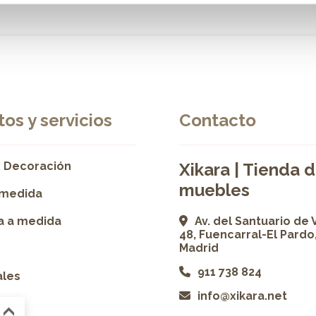
os y servicios
Contacto
 Decoración
Xikara | Tienda 
muebles
 medida
ía a medida
Av. del Santuario de 
48, Fuencarral-El Pardo
Madrid
911 738 824
ales
info@xikara.net