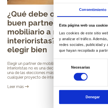
Consentimiento
¿Qué debe ofrecer un
buen partner de
Esta página web usa cookie
mobiliario a medida para
Las cookies de este sitio we
interioristas? Claves para
y analizar el tráfico. Ademá
redes sociales, publicidad y
elegir bien
que hayan recopilado a parti
Selección
Elegir un partner de mobiliario a medida para
Necesarias
de
interioristas no es una decisión menor. En realidad, es
una de las elecciones más estratégicas dentro de
consentimiento
cualquier proyecto de interiorismo. De esa...
Leer más
Denegar