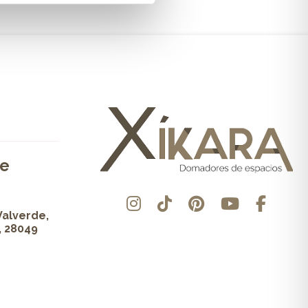
de
Valverde,
, 28049