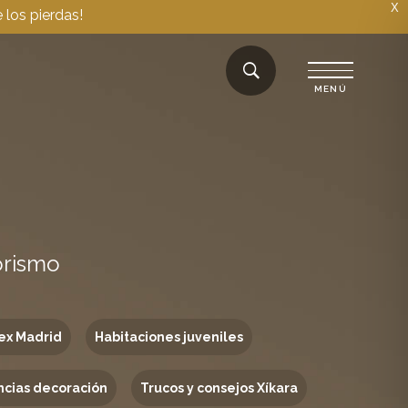
X
 los pierdas!
orismo
ex Madrid
Habitaciones juveniles
cias decoración
Trucos y consejos Xíkara