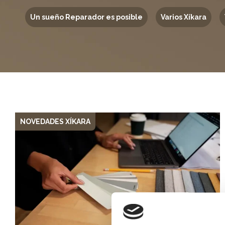
Un sueño Reparador es posible
Varios Xíkara
NOVEDADES XÍKARA