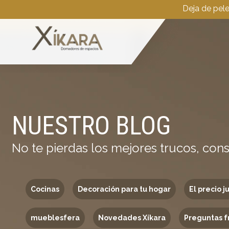
Deja de pel
NUESTRO BLOG
No te pierdas los mejores trucos, cons
Cocinas
Decoración para tu hogar
El precio j
mueblesfera
Novedades Xíkara
Preguntas f