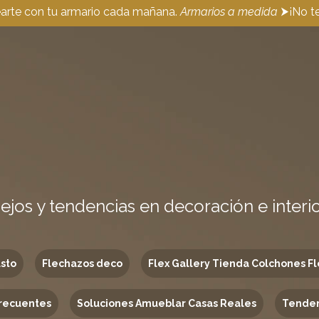
earte con tu armario cada mañana.
Armarios a medida
⮞¡No te
ejos y tendencias en decoración e interi
usto
Flechazos deco
Flex Gallery Tienda Colchones Fl
recuentes
Soluciones Amueblar Casas Reales
Tenden