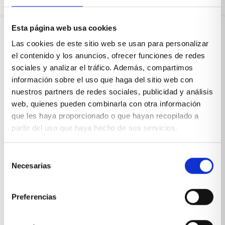
Esta página web usa cookies
Las cookies de este sitio web se usan para personalizar
Sobre Xíkara
el contenido y los anuncios, ofrecer funciones de redes
sociales y analizar el tráfico. Además, compartimos
información sobre el uso que haga del sitio web con
Inicio
nuestros partners de redes sociales, publicidad y análisis
Blog
web, quienes pueden combinarla con otra información
que les haya proporcionado o que hayan recopilado a
Reseñas Google
partir del uso que haya hecho de sus servicios.
SOLICITA UNA CITA
Selección
Condiciones de venta
Necesarias
de
consentimiento
Productos y servicios
Preferencias
Muebles & Decoración