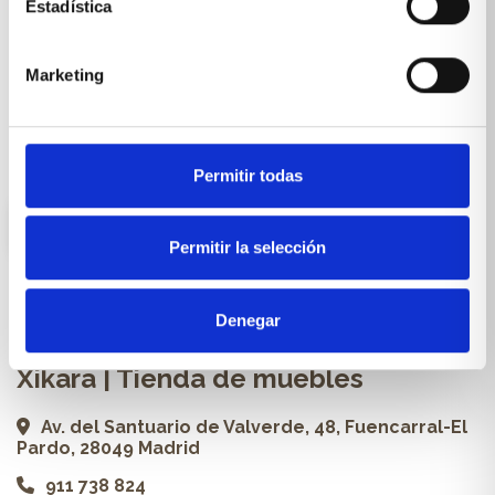
Estadística
Cocinas a medida
Marketing
Carpintería a medida
Proyectos
Profesionales
Permitir todas
ES
Permitir la selección
Contacto
Denegar
Xikara | Tienda de muebles
Av. del Santuario de Valverde, 48, Fuencarral-El
Pardo, 28049 Madrid
911 738 824