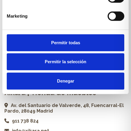
Cocinas a medida
Carpintería a medida
Marketing
Proyectos
Profesionales
Permitir todas
ES
Permitir la selección
Contacto
Denegar
Xikara | Tienda de muebles
Av. del Santuario de Valverde, 48, Fuencarral-El
Pardo, 28049 Madrid
911 738 824
info@xikara.net