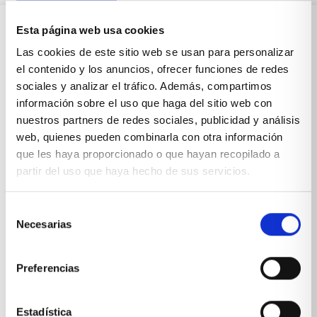
Esta página web usa cookies
Sobre Xíkara
Las cookies de este sitio web se usan para personalizar
el contenido y los anuncios, ofrecer funciones de redes
sociales y analizar el tráfico. Además, compartimos
Inicio
información sobre el uso que haga del sitio web con
nuestros partners de redes sociales, publicidad y análisis
Blog
web, quienes pueden combinarla con otra información
que les haya proporcionado o que hayan recopilado a
Reseñas Google
partir del uso que haya hecho de sus servicios.
SOLICITA UNA CITA
Condiciones de venta
Selección
Necesarias
de
consentimiento
Productos y servicios
Preferencias
Muebles & Decoración
Estadística