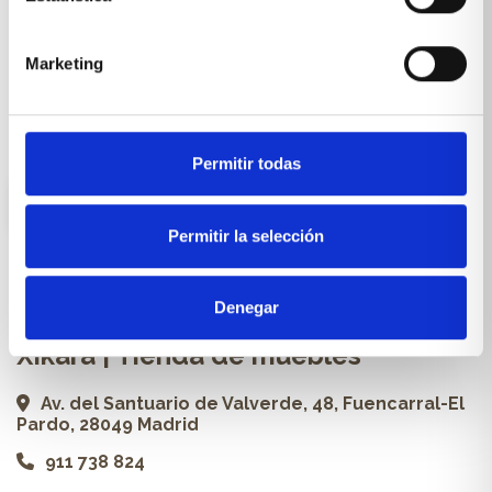
Cocinas a medida
Carpintería a medida
Marketing
Proyectos
Profesionales
Permitir todas
ES
Permitir la selección
Contacto
Denegar
Xikara | Tienda de muebles
Av. del Santuario de Valverde, 48, Fuencarral-El
Pardo, 28049 Madrid
911 738 824