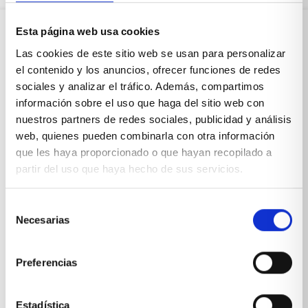
Esta página web usa cookies
Sobre Xíkara
Las cookies de este sitio web se usan para personalizar
el contenido y los anuncios, ofrecer funciones de redes
sociales y analizar el tráfico. Además, compartimos
Inicio
información sobre el uso que haga del sitio web con
nuestros partners de redes sociales, publicidad y análisis
Blog
web, quienes pueden combinarla con otra información
que les haya proporcionado o que hayan recopilado a
Reseñas Google
partir del uso que haya hecho de sus servicios.
SOLICITA UNA CITA
Selección
Condiciones de venta
Necesarias
de
consentimiento
Productos y servicios
Preferencias
Muebles & Decoración
Estadística