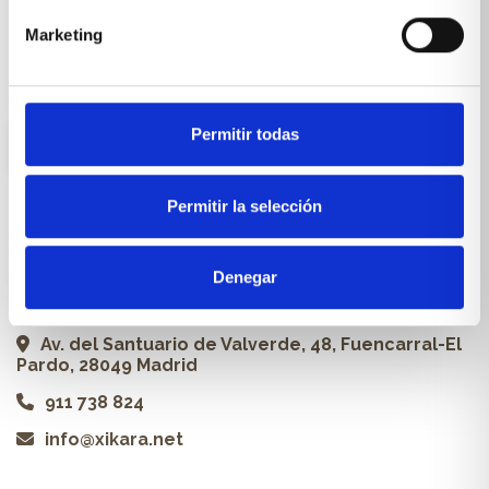
Carpintería a medida
Marketing
Proyectos
Profesionales
Permitir todas
ES
Permitir la selección
Contacto
Denegar
Xikara | Tienda de muebles
Av. del Santuario de Valverde, 48, Fuencarral-El
Pardo, 28049 Madrid
911 738 824
info@xikara.net