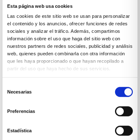
Esta página web usa cookies
Sobre Xíkara
Las cookies de este sitio web se usan para personalizar
el contenido y los anuncios, ofrecer funciones de redes
Inicio
sociales y analizar el tráfico. Además, compartimos
información sobre el uso que haga del sitio web con
Blog
nuestros partners de redes sociales, publicidad y análisis
web, quienes pueden combinarla con otra información
Reseñas Google
que les haya proporcionado o que hayan recopilado a
SOLICITA UNA CITA
partir del uso que haya hecho de sus servicios.
Condiciones de venta
Selección
Necesarias
de
Productos y servicios
consentimiento
Preferencias
Muebles & Decoración
Cocinas a medida
Estadística