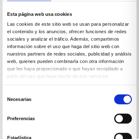
Esta página web usa cookies
Sobre Xíkara
Las cookies de este sitio web se usan para personalizar
el contenido y los anuncios, ofrecer funciones de redes
sociales y analizar el tráfico. Además, compartimos
Inicio
información sobre el uso que haga del sitio web con
nuestros partners de redes sociales, publicidad y análisis
Blog
web, quienes pueden combinarla con otra información
que les haya proporcionado o que hayan recopilado a
Reseñas Google
partir del uso que haya hecho de sus servicios.
SOLICITA UNA CITA
Selección
Condiciones de venta
Necesarias
de
consentimiento
Productos y servicios
Preferencias
Muebles & Decoración
Estadística