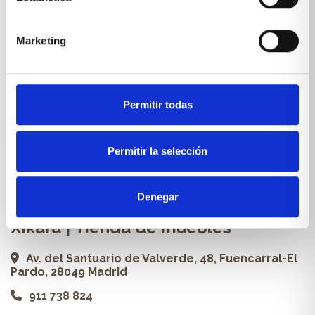
Cocinas a medida
Carpintería a medida
Marketing
Proyectos
Profesionales
Permitir todas
ES
Permitir la selección
Contacto
Denegar
Xikara | Tienda de muebles
Av. del Santuario de Valverde, 48, Fuencarral-El
Pardo, 28049 Madrid
911 738 824