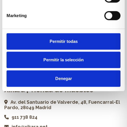
Cocinas a medida
Carpintería a medida
Marketing
Proyectos
Profesionales
Permitir todas
ES
Permitir la selección
Contacto
Denegar
Xikara | Tienda de muebles
Av. del Santuario de Valverde, 48, Fuencarral-El
Pardo, 28049 Madrid
911 738 824
info@xikara.net