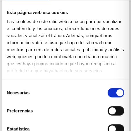
Esta página web usa cookies
Sobre Xíkara
Las cookies de este sitio web se usan para personalizar
el contenido y los anuncios, ofrecer funciones de redes
sociales y analizar el tráfico. Además, compartimos
Inicio
información sobre el uso que haga del sitio web con
nuestros partners de redes sociales, publicidad y análisis
Blog
web, quienes pueden combinarla con otra información
que les haya proporcionado o que hayan recopilado a
Reseñas Google
partir del uso que haya hecho de sus servicios.
SOLICITA UNA CITA
Condiciones de venta
Selección
Necesarias
de
consentimiento
Productos y servicios
Preferencias
Muebles & Decoración
Estadística