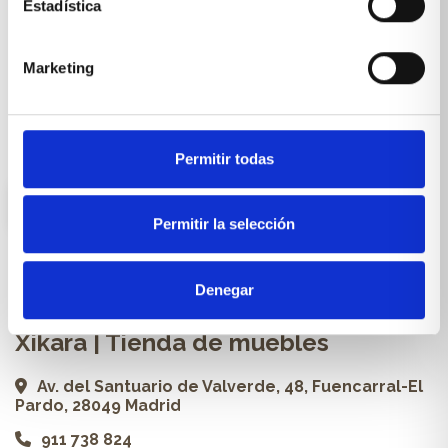
Estadística
Cocinas a medida
Marketing
Carpintería a medida
Proyectos
Profesionales
Permitir todas
ES
Permitir la selección
Contacto
Denegar
Xikara | Tienda de muebles
Av. del Santuario de Valverde, 48, Fuencarral-El
Pardo, 28049 Madrid
911 738 824