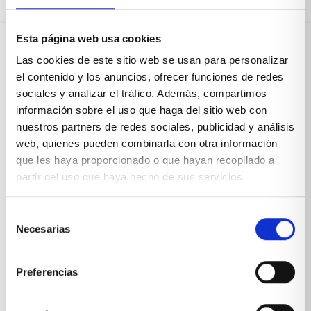
Esta página web usa cookies
Las cookies de este sitio web se usan para personalizar
Sobre Xíkara
el contenido y los anuncios, ofrecer funciones de redes
sociales y analizar el tráfico. Además, compartimos
información sobre el uso que haga del sitio web con
Inicio
nuestros partners de redes sociales, publicidad y análisis
Blog
web, quienes pueden combinarla con otra información
que les haya proporcionado o que hayan recopilado a
Reseñas Google
partir del uso que haya hecho de sus servicios.
SOLICITA UNA CITA
Selección
Condiciones de venta
Necesarias
de
consentimiento
Productos y servicios
Preferencias
Muebles & Decoración