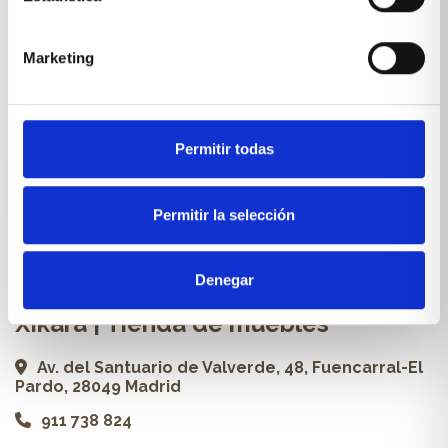
Cocinas a medida
Carpintería a medida
Marketing
Proyectos
Profesionales
Permitir todas
ES
Permitir la selección
Contacto
Denegar
Xikara | Tienda de muebles
Av. del Santuario de Valverde, 48, Fuencarral-El
Pardo, 28049 Madrid
911 738 824