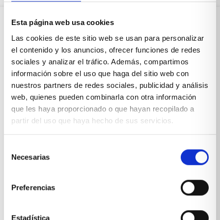
Esta página web usa cookies
Sobre Xíkara
Las cookies de este sitio web se usan para personalizar
el contenido y los anuncios, ofrecer funciones de redes
sociales y analizar el tráfico. Además, compartimos
Inicio
información sobre el uso que haga del sitio web con
nuestros partners de redes sociales, publicidad y análisis
Blog
web, quienes pueden combinarla con otra información
que les haya proporcionado o que hayan recopilado a
Reseñas Google
partir del uso que haya hecho de sus servicios.
SOLICITA UNA CITA
Selección
Condiciones de venta
Necesarias
de
consentimiento
Productos y servicios
Preferencias
Muebles & Decoración
Estadística