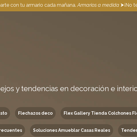
earte con tu armario cada mañana.
Armarios a medida
⮞¡No te
ejos y tendencias en decoración e interi
usto
Flechazos deco
Flex Gallery Tienda Colchones Fl
recuentes
Soluciones Amueblar Casas Reales
Tenden