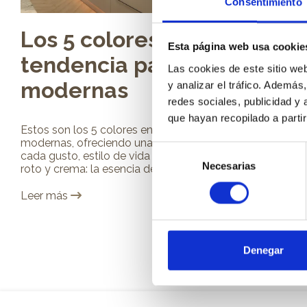
Consentimiento
Los 5 colores en
Esta página web usa cookie
tendencia para cocinas
Las cookies de este sitio we
modernas
y analizar el tráfico. Ademá
redes sociales, publicidad y
que hayan recopilado a parti
Estos son los 5 colores en tendencia para cocinas
modernas, ofreciendo una paleta de soluciones para
Selección
cada gusto, estilo de vida y necesidad espacial. Blanco
Necesarias
de
roto y crema: la esencia de la elegancia...
consentimiento
Leer más
Denegar