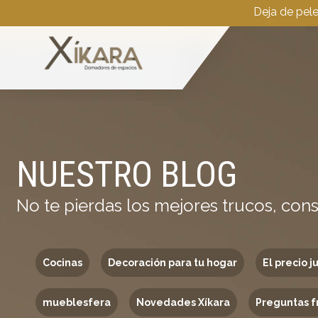
Deja de pel
NUESTRO BLOG
No te pierdas los mejores trucos, cons
Cocinas
Decoración para tu hogar
El precio j
mueblesfera
Novedades Xíkara
Preguntas f