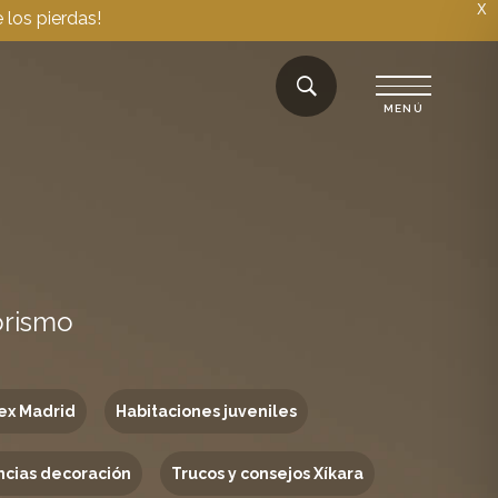
X
 los pierdas!
orismo
ex Madrid
Habitaciones juveniles
cias decoración
Trucos y consejos Xíkara