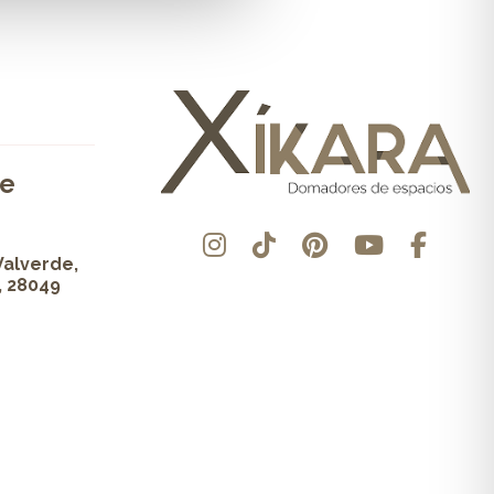
de
Valverde,
, 28049