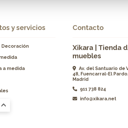
os y servicios
Contacto
 Decoración
Xikara | Tienda 
muebles
 medida
ía a medida
Av. del Santuario de 
48, Fuencarral-El Pardo
Madrid
911 738 824
ales
info@xikara.net