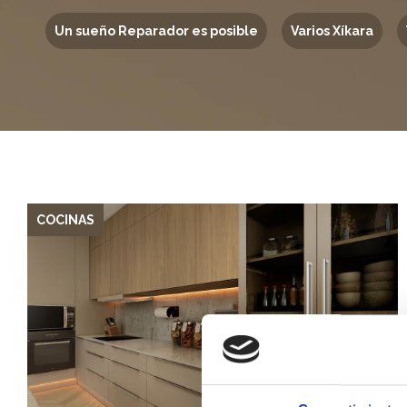
Un sueño Reparador es posible
Varios Xíkara
COCINAS