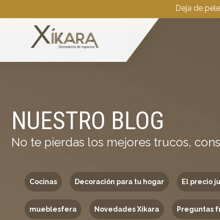
Deja de pel
NUESTRO BLOG
No te pierdas los mejores trucos, cons
Cocinas
Decoración para tu hogar
El precio j
mueblesfera
Novedades Xíkara
Preguntas f