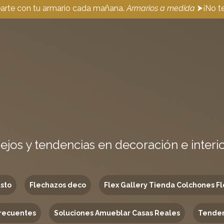
earte con tu armario cada mañana.
Armarios a medida
⮞¡No te
ejos y tendencias en decoración e interi
usto
Flechazos deco
Flex Gallery Tienda Colchones Fl
recuentes
Soluciones Amueblar Casas Reales
Tenden