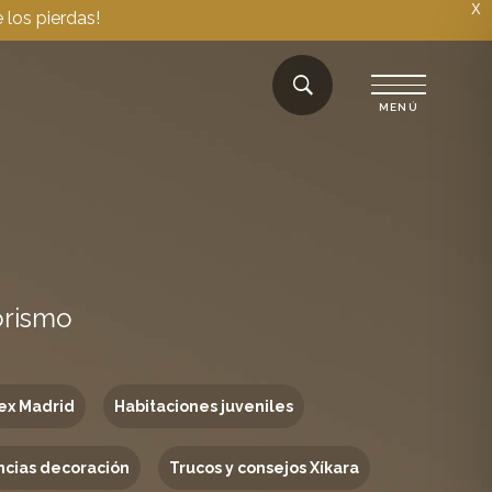
X
 los pierdas!
orismo
ex Madrid
Habitaciones juveniles
cias decoración
Trucos y consejos Xíkara