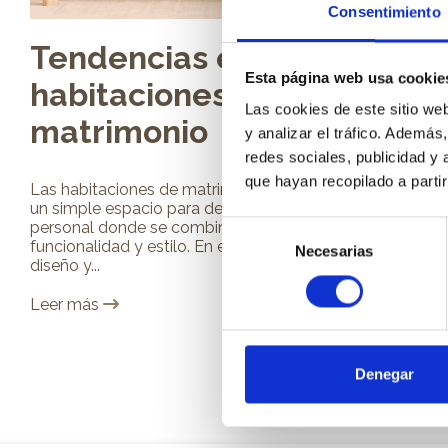
Consentimiento
Tendencias en
Esta página web usa cookie
habitaciones de
Las cookies de este sitio we
matrimonio
y analizar el tráfico. Ademá
redes sociales, publicidad y
que hayan recopilado a parti
Las habitaciones de matrimonio son mucho más que
un simple espacio para descansar; son un refugio
personal donde se combinan comodidad,
Selección
funcionalidad y estilo. En el 2025, las tendencias en
Necesarias
de
diseño y...
consentimiento
Leer más
Denegar