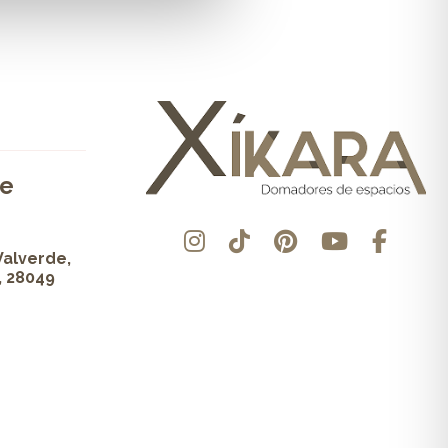
de
Valverde,
, 28049