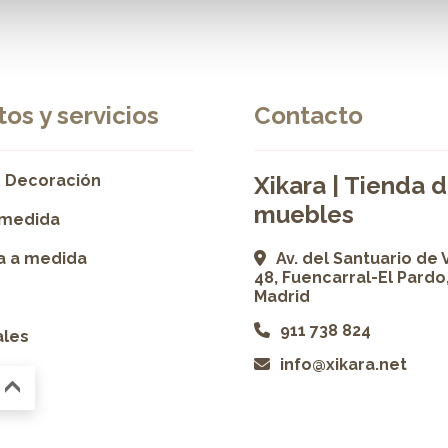
os y servicios
Contacto
 Decoración
Xikara | Tienda 
muebles
 medida
ía a medida
Av. del Santuario de 
48, Fuencarral-El Pardo
Madrid
911 738 824
ales
info@xikara.net