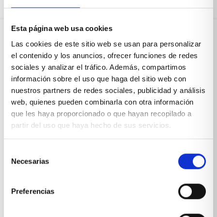
Esta página web usa cookies
Las cookies de este sitio web se usan para personalizar
Sobre Xíkara
el contenido y los anuncios, ofrecer funciones de redes
sociales y analizar el tráfico. Además, compartimos
información sobre el uso que haga del sitio web con
Inicio
nuestros partners de redes sociales, publicidad y análisis
web, quienes pueden combinarla con otra información
Blog
que les haya proporcionado o que hayan recopilado a
Reseñas Google
partir del uso que haya hecho de sus servicios.
SOLICITA UNA CITA
Selección
Condiciones de venta
Necesarias
de
consentimiento
Productos y servicios
Preferencias