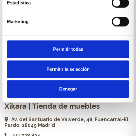
Muebles & Decoración
Estadística
Cocinas a medida
Marketing
Carpintería a medida
Proyectos
Profesionales
Permitir todas
ES
Permitir la selección
Contacto
Denegar
Xikara | Tienda de muebles
Av. del Santuario de Valverde, 48, Fuencarral-El
Pardo, 28049 Madrid
911 738 824