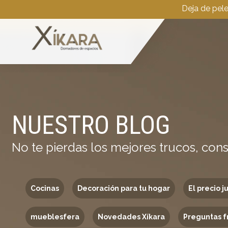
Deja de pel
NUESTRO BLOG
No te pierdas los mejores trucos, cons
Cocinas
Decoración para tu hogar
El precio j
mueblesfera
Novedades Xíkara
Preguntas f