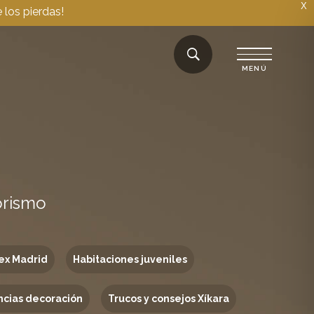
X
 los pierdas!
orismo
ex Madrid
Habitaciones juveniles
cias decoración
Trucos y consejos Xíkara