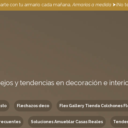
earte con tu armario cada mañana.
Armarios a medida
⮞¡No te
ejos y tendencias en decoración e interi
usto
Flechazos deco
Flex Gallery Tienda Colchones Fl
recuentes
Soluciones Amueblar Casas Reales
Tenden