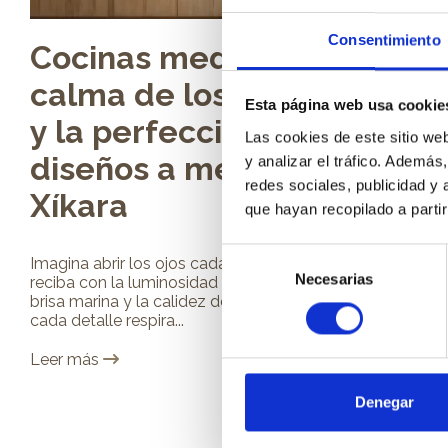
Consentimiento
Cocinas mediterráneas: la
calma de los tonos suaves
Esta página web usa cookie
y la perfección de los
Las cookies de este sitio we
diseños a medida de
y analizar el tráfico. Ademá
redes sociales, publicidad y
Xíkara
que hayan recopilado a parti
Selección
Imagina abrir los ojos cada mañana y que tu cocina te
Necesarias
de
reciba con la luminosidad de la costa, la frescura de la
brisa marina y la calidez de la tierra. Un espacio donde
consentimiento
cada detalle respira...
Leer más
Denegar