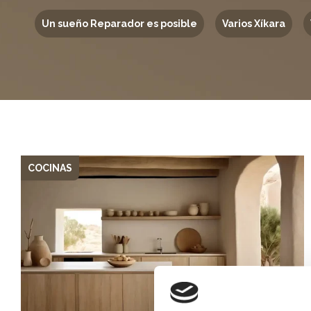
Un sueño Reparador es posible
Varios Xíkara
COCINAS