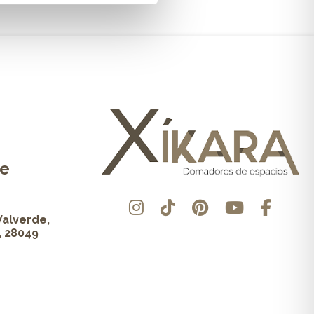
de
Valverde,
, 28049