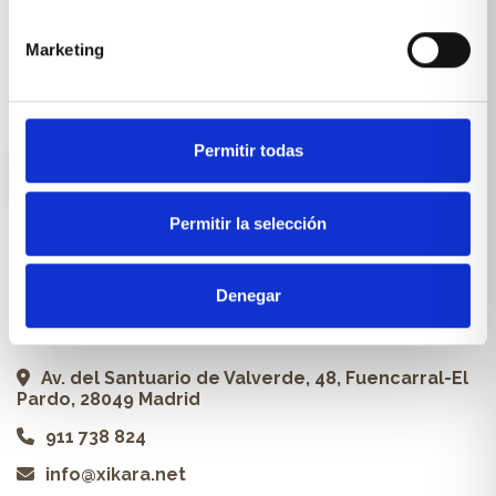
Carpintería a medida
Marketing
Proyectos
Profesionales
Permitir todas
ES
Permitir la selección
Contacto
Denegar
Xikara | Tienda de muebles
Av. del Santuario de Valverde, 48, Fuencarral-El
Pardo, 28049 Madrid
911 738 824
info@xikara.net