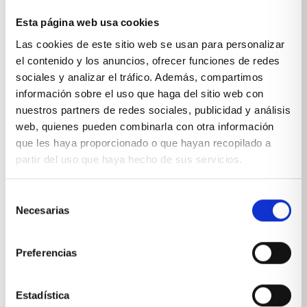
Esta página web usa cookies
Sobre Xíkara
Las cookies de este sitio web se usan para personalizar
el contenido y los anuncios, ofrecer funciones de redes
sociales y analizar el tráfico. Además, compartimos
Inicio
información sobre el uso que haga del sitio web con
Blog
nuestros partners de redes sociales, publicidad y análisis
web, quienes pueden combinarla con otra información
Reseñas Google
que les haya proporcionado o que hayan recopilado a
partir del uso que haya hecho de sus servicios.
SOLICITA UNA CITA
Condiciones de venta
Selección
Necesarias
de
Productos y servicios
consentimiento
Preferencias
Muebles & Decoración
Estadística
Cocinas a medida