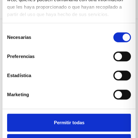
que les haya proporcionado o que hayan recopilado a
partir del uso que haya hecho de sus servicios.
Selección
Necesarias
de
Sobre Xíkara
consentimiento
Preferencias
Inicio
Blog
Estadística
Reseñas Google
Marketing
SOLICITA UNA CITA
Condiciones de venta
Permitir todas
Productos y servicios