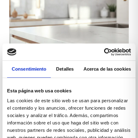
Cómo combinar el mobiliario y la
Consentimiento
Detalles
Acerca de las cookies
encimera en una cocina: guía de
estilos y materiales
Esta página web usa cookies
Saber cómo combinar el mobiliario y la encimera en
Las cookies de este sitio web se usan para personalizar
una cocina es una de las decisiones más
el contenido y los anuncios, ofrecer funciones de redes
importantes dentro de cualquier proyecto, porque
de esa relación depende buena parte del estilo, la...
sociales y analizar el tráfico. Además, compartimos
información sobre el uso que haga del sitio web con
Leer más
nuestros partners de redes sociales, publicidad y análisis
web, quienes pueden combinarla con otra información