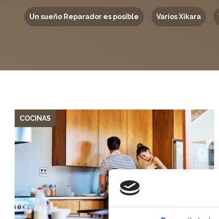
Un sueño Reparador es posible
Varios Xíkara
COCINAS