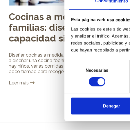
Consentimiento
Cocinas a medida para
Esta página web usa cookie
familias: diseño, orden y
Las cookies de este sitio we
capacidad sin límites
y analizar el tráfico. Ademá
redes sociales, publicidad y
que hayan recopilado a parti
Diseñar cocinas a medida para familias es muy distinto
a diseñar una cocina “bonita” sin más. Cuando en casa
Selección
hay niños, varias comidas al día, horarios cruzados y
Necesarias
de
poco tiempo para recoger, la...
consentimiento
Leer más
Denegar