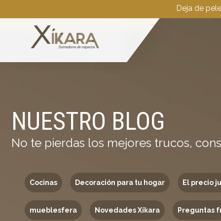
Deja de pel
NUESTRO BLOG
No te pierdas los mejores trucos, cons
Cocinas
Decoración para tu hogar
El precio j
mueblesfera
Novedades Xíkara
Preguntas f