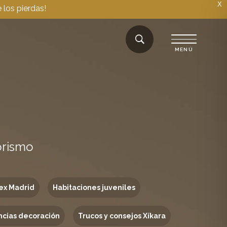
X
 los pierdas!
orismo
ex Madrid
Habitaciones juveniles
cias decoración
Trucos y consejos Xíkara