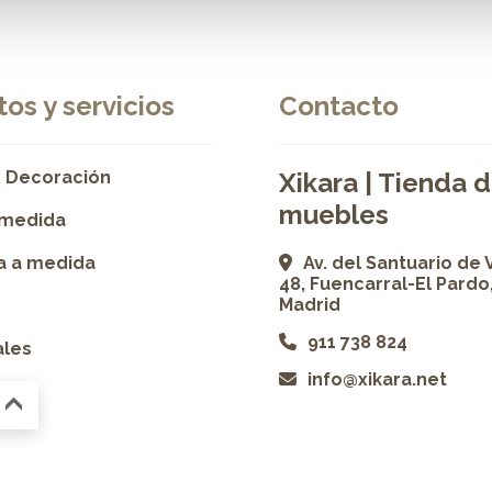
os y servicios
Contacto
 Decoración
Xikara | Tienda 
muebles
 medida
ía a medida
Av. del Santuario de 
48, Fuencarral-El Pardo
Madrid
911 738 824
ales
info@xikara.net