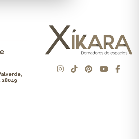
de
Valverde,
, 28049