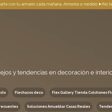
earte con tu armario cada mañana.
Armarios a medida
⮞¡No te
ejos y tendencias en decoración e interi
usto
Flechazos deco
Flex Gallery Tienda Colchones Fl
recuentes
Soluciones Amueblar Casas Reales
Tenden