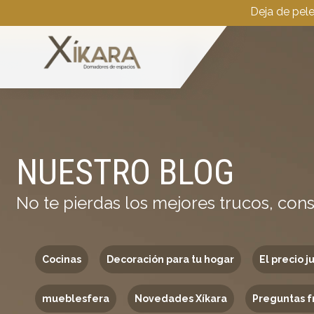
Deja de pel
NUESTRO BLOG
No te pierdas los mejores trucos, cons
Cocinas
Decoración para tu hogar
El precio j
mueblesfera
Novedades Xíkara
Preguntas f