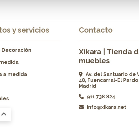
os y servicios
Contacto
 Decoración
Xikara | Tienda 
muebles
 medida
ía a medida
Av. del Santuario de 
48, Fuencarral-El Pardo
Madrid
911 738 824
ales
info@xikara.net