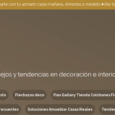
earte con tu armario cada mañana.
Armarios a medida
⮞¡No te
ejos y tendencias en decoración e interi
usto
Flechazos deco
Flex Gallery Tienda Colchones Fl
recuentes
Soluciones Amueblar Casas Reales
Tenden