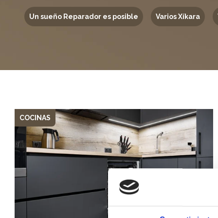
Un sueño Reparador es posible
Varios Xíkara
COCINAS