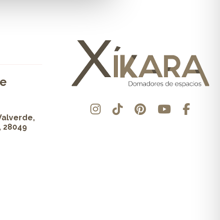
de
Valverde,
, 28049