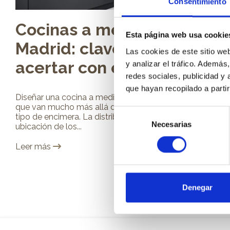
Consentimiento
Cocinas a medida en
Esta página web usa cookie
Madrid: claves para
Las cookies de este sitio we
acertar con el diseño
y analizar el tráfico. Ademá
redes sociales, publicidad y
que hayan recopilado a parti
Diseñar una cocina a medida implica tomar decisiones
que van mucho más allá del color de los muebles o del
Selección
tipo de encimera. La distribución, el almacenaje, la
Necesarias
de
ubicación de los...
consentimiento
Leer más
Denegar