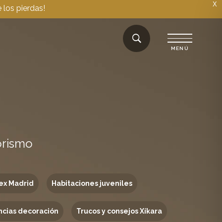
X
 los pierdas!
orismo
ex Madrid
Habitaciones juveniles
cias decoración
Trucos y consejos Xíkara