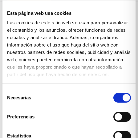
Esta página web usa cookies
Sobre Xíkara
Las cookies de este sitio web se usan para personalizar
el contenido y los anuncios, ofrecer funciones de redes
sociales y analizar el tráfico. Además, compartimos
Inicio
información sobre el uso que haga del sitio web con
nuestros partners de redes sociales, publicidad y análisis
Blog
web, quienes pueden combinarla con otra información
que les haya proporcionado o que hayan recopilado a
Reseñas Google
partir del uso que haya hecho de sus servicios.
SOLICITA UNA CITA
Condiciones de venta
Selección
Necesarias
de
consentimiento
Productos y servicios
Preferencias
Muebles & Decoración
Estadística