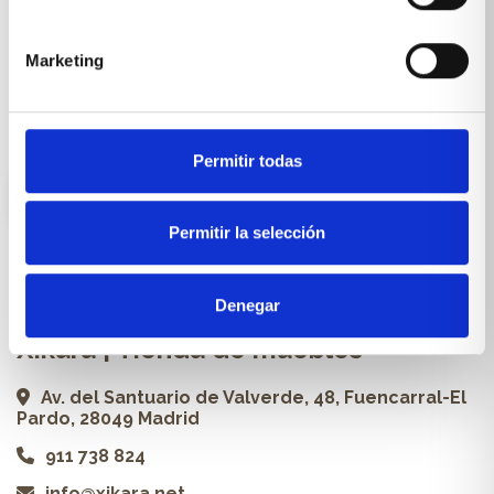
Cocinas a medida
Carpintería a medida
Marketing
Proyectos
Profesionales
Permitir todas
ES
Permitir la selección
Contacto
Denegar
Xikara | Tienda de muebles
Av. del Santuario de Valverde, 48, Fuencarral-El
Pardo, 28049 Madrid
911 738 824
info@xikara.net