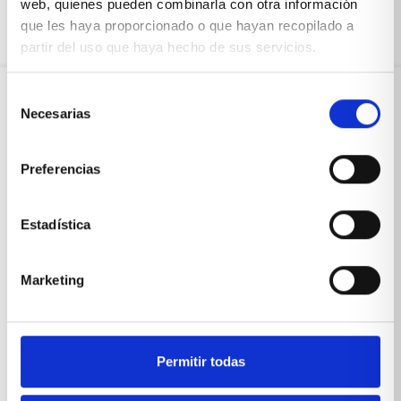
web, quienes pueden combinarla con otra información
que les haya proporcionado o que hayan recopilado a
partir del uso que haya hecho de sus servicios.
Selección
Necesarias
de
Sobre Xíkara
consentimiento
Preferencias
Inicio
Blog
Estadística
Reseñas Google
Marketing
SOLICITA UNA CITA
Condiciones de venta
Permitir todas
Productos y servicios