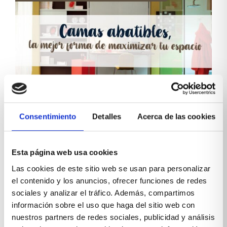
Camas abatibles, la mejor forma de
Consentimiento
Detalles
Acerca de las cookies
maximizar tu espacio
Esta página web usa cookies
En Xikara llevamos años destacando en el sector
por ser referentes en encontrar las mejores
Las cookies de este sitio web se usan para personalizar
soluciones a espacios reducidos y por la creación de
el contenido y los anuncios, ofrecer funciones de redes
muebles a medida. Tengas más o menos espacio
sociales y analizar el tráfico. Además, compartimos
en...
información sobre el uso que haga del sitio web con
Leer más
nuestros partners de redes sociales, publicidad y análisis