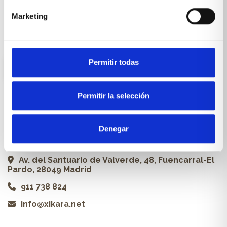
Carpintería a medida
Marketing
Proyectos
Profesionales
Permitir todas
ES
Permitir la selección
Contacto
Denegar
Xikara | Tienda de muebles
Av. del Santuario de Valverde, 48, Fuencarral-El
Pardo, 28049 Madrid
911 738 824
info@xikara.net