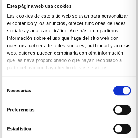
Esta página web usa cookies
Sobre Xíkara
Las cookies de este sitio web se usan para personalizar
el contenido y los anuncios, ofrecer funciones de redes
Inicio
sociales y analizar el tráfico. Además, compartimos
información sobre el uso que haga del sitio web con
Blog
nuestros partners de redes sociales, publicidad y análisis
web, quienes pueden combinarla con otra información
Reseñas Google
que les haya proporcionado o que hayan recopilado a
SOLICITA UNA CITA
partir del uso que haya hecho de sus servicios.
Condiciones de venta
Selección
Necesarias
de
Productos y servicios
consentimiento
Preferencias
Muebles & Decoración
Cocinas a medida
Estadística