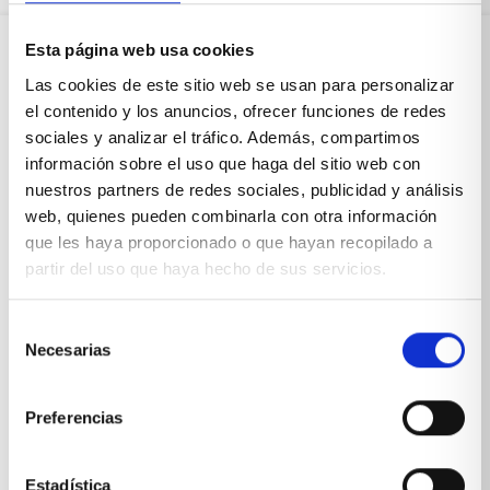
Esta página web usa cookies
Sobre Xíkara
Las cookies de este sitio web se usan para personalizar
el contenido y los anuncios, ofrecer funciones de redes
sociales y analizar el tráfico. Además, compartimos
Inicio
información sobre el uso que haga del sitio web con
nuestros partners de redes sociales, publicidad y análisis
Blog
web, quienes pueden combinarla con otra información
que les haya proporcionado o que hayan recopilado a
Reseñas Google
partir del uso que haya hecho de sus servicios.
SOLICITA UNA CITA
Selección
Condiciones de venta
Necesarias
de
consentimiento
Productos y servicios
Preferencias
Muebles & Decoración
Estadística