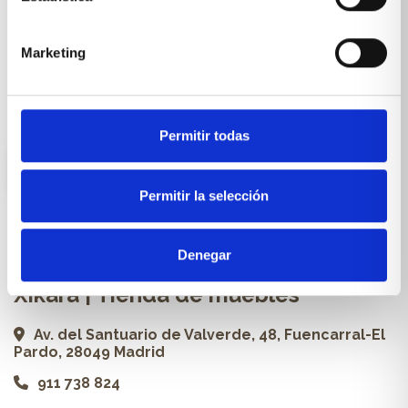
Cocinas a medida
Carpintería a medida
Marketing
Proyectos
Profesionales
Permitir todas
ES
Permitir la selección
Contacto
Denegar
Xikara | Tienda de muebles
Av. del Santuario de Valverde, 48, Fuencarral-El
Pardo, 28049 Madrid
911 738 824