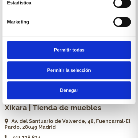
Muebles & Decoración
Estadística
Cocinas a medida
Marketing
Carpintería a medida
Proyectos
Profesionales
Permitir todas
ES
Permitir la selección
Contacto
Denegar
Xikara | Tienda de muebles
Av. del Santuario de Valverde, 48, Fuencarral-El
Pardo, 28049 Madrid
911 738 824