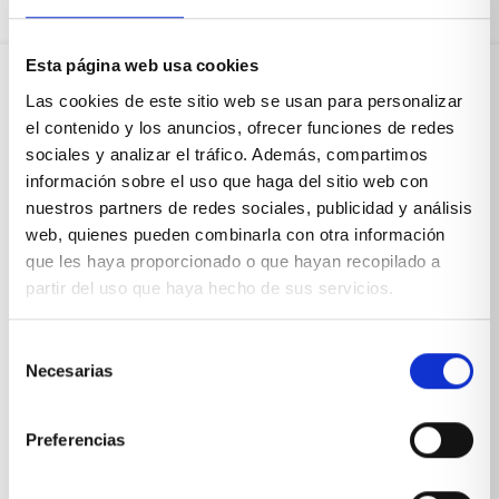
Esta página web usa cookies
Las cookies de este sitio web se usan para personalizar
Sobre Xíkara
el contenido y los anuncios, ofrecer funciones de redes
sociales y analizar el tráfico. Además, compartimos
información sobre el uso que haga del sitio web con
Inicio
nuestros partners de redes sociales, publicidad y análisis
web, quienes pueden combinarla con otra información
Blog
que les haya proporcionado o que hayan recopilado a
Reseñas Google
partir del uso que haya hecho de sus servicios.
SOLICITA UNA CITA
Selección
Condiciones de venta
Necesarias
de
consentimiento
Productos y servicios
Preferencias